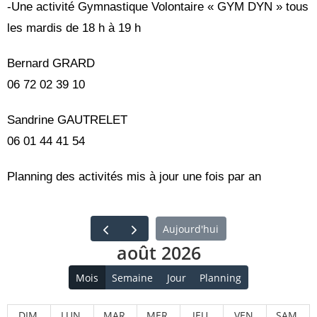
-Une activité Gymnastique Volontaire « GYM DYN » tous
les mardis de 18 h à 19 h
Bernard GRARD
06 72 02 39 10
Sandrine GAUTRELET
06 01 44 41 54
Planning des activités mis à jour une fois par an
Aujourd'hui
août 2026
Mois
Semaine
Jour
Planning
DIM.
LUN.
MAR.
MER.
JEU.
VEN.
SAM.