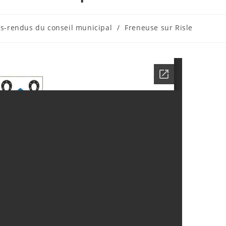
s-rendus du conseil municipal
/
Freneuse sur Risle