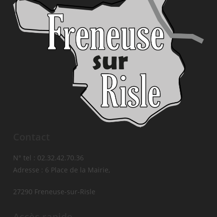
Contact
N° tel : 02.32.42.70.36
Adresse : 6 Place de la Mairie,
27290 Freneuse-sur-Risle
Accès rapide